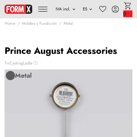
0
Home
Moldeo y Fundición
Metal
Prince August Accessories
TinCastingLadle
ⓘ
Metal