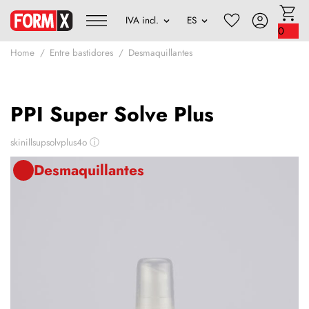
0
Home
Entre bastidores
Desmaquillantes
PPI Super Solve Plus
skinillsupsolvplus4o
ⓘ
Desmaquillantes