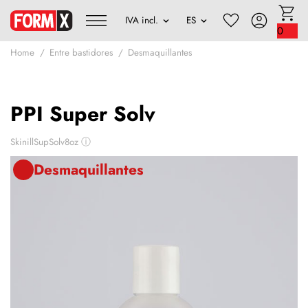
0
Home
Entre bastidores
Desmaquillantes
PPI Super Solv
SkinillSupSolv8oz
ⓘ
Desmaquillantes