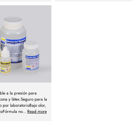
ble a la presión para
icona y látex.Seguro para la
do por laboratorioBajo olor,
coFórmula no
...
Read more