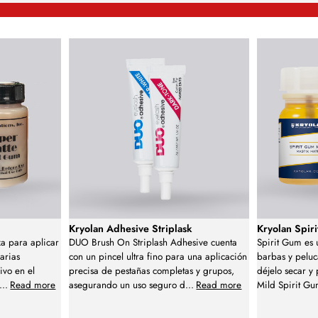
Kryolan Adhesive Striplask
Kryolan Spir
za para aplicar
DUO Brush On Striplash Adhesive cuenta
Spirit Gum es 
varias
con un pincel ultra fino para una aplicación
barbas y peluca
ivo en el
precisa de pestañas completas y grupos,
déjelo secar y
...
Read more
asegurando un uso seguro d
...
Read more
Mild Spirit G