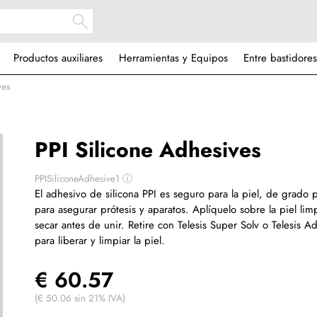
Productos auxiliares
Herramientas y Equipos
Entre bastidores
ves
PPI Silicone Adhesives
PPISiliconeAdhesive1
ⓘ
El adhesivo de silicona PPI es seguro para la piel, de grado p
para asegurar prótesis y aparatos. Aplíquelo sobre la piel lim
secar antes de unir. Retire con Telesis Super Solv o Telesis 
para liberar y limpiar la piel.
€ 60.57
(€ 50.06 sin 21% IVA)