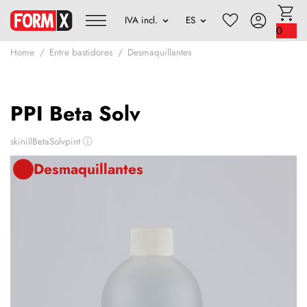
0
Home
Entre bastidores
Desmaquillantes
PPI Beta Solv
skinillBetaSolvpint
ⓘ
Desmaquillantes