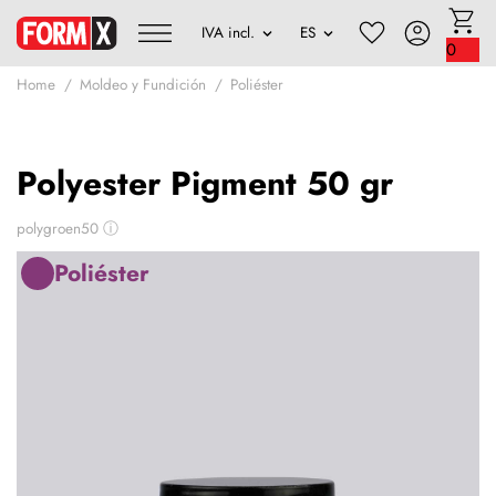
0
Home
Moldeo y Fundición
Poliéster
Polyester Pigment 50 gr
polygroen50
ⓘ
Poliéster