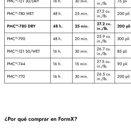
PMC™-121 30/DRY
16 h.
30 min.
75 pli
in./lb.
27.2 cu.
PMC™-780 WET
48 h.
25 min.
200 pli
in./lb.
27.2 cu.
PMC™-780 DRY
48 h.
25 min.
200 pli
in./lb.
25.9 cu.
PMC™-790
48 h.
20 min.
300 pli
in./lb.
26.7 cu.
PMC™-121 50/WET
16 h.
30 min.
85 pli
in./lb.
27.5 cu.
PMC™-744
16 h.
15 min.
90 pli
in./lb.
26.5 cu.
PMC™-770
16 h.
30 min.
200 pli
in./lb.
¿Por qué comprar en FormX?