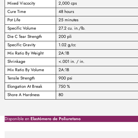
Mixed Viscocity
2,000 cps
Cure Time
48 hours
Pot Life
25 minutes
Specific Volume
27.2 cu. in./lb.
Die C Tear Strength
200 pli
Specific Gravity
1.02 g/cc
Mix Ratio By Weight
2A:1B
Shrinkage
<.001 in. / in.
Mix Ratio By Volume
2A:1B
Tensile Strength
900 psi
Elongation At Break
750 %
Shore A Hardness
80
Disponible en
Elastómero de Poliuretano