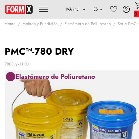
0
Home
Moldeo y Fundición
Elastómero de Poliuretano
Serie PMC
PMC™-780 DRY
780Dryx11
ⓘ
Elastómero de Poliuretano