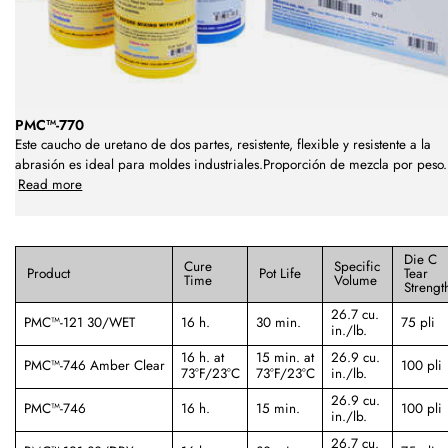
PMC™-770
Este caucho de uretano de dos partes, resistente, flexible y resistente a la
abrasión es ideal para moldes industriales.Proporción de mezcla por peso
.
Read more
Die C
Cure
Specific
Product
Pot Life
Tear
Time
Volume
Strengt
26.7 cu.
PMC™-121 30/WET
16 h.
30 min.
75 pli
in./lb.
16 h. at
15 min. at
26.9 cu.
PMC™-746 Amber Clear
100 pli
73°F/23°C
73°F/23°C
in./lb.
26.9 cu.
PMC™-746
16 h.
15 min.
100 pli
in./lb.
26.7 cu.