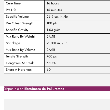
Cure Time
16 hours
Pot Life
15 minutes
Specific Volume
26.9 cu. in./lb.
Die C Tear Strength
100 pli
Specific Gravity
1.03 g/cc
Mix Ratio By Weight
2A:1B
Shrinkage
< .001 in. / in.
Mix Ratio By Volume
2A:1B
Tensile Strength
700 psi
Elongation At Break
650 %
Shore A Hardness
60
Disponible en
Elastómero de Poliuretano