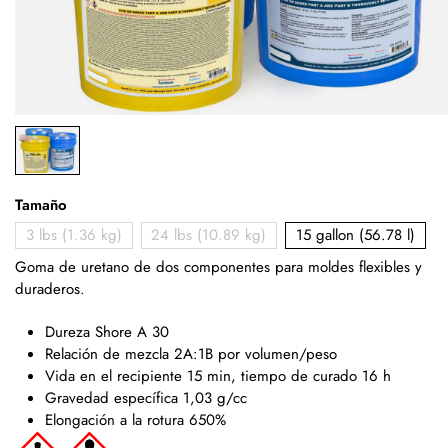
Tamaño
3 lbs (1.36 kg)
24 lbs (10.89 kg)
15 gallon (56.78 l)
Goma de uretano de dos componentes para moldes flexibles y
duraderos.
Dureza Shore A 30
Relación de mezcla 2A:1B por volumen/peso
Vida en el recipiente 15 min, tiempo de curado 16 h
Gravedad específica 1,03 g/cc
Elongación a la rotura 650%