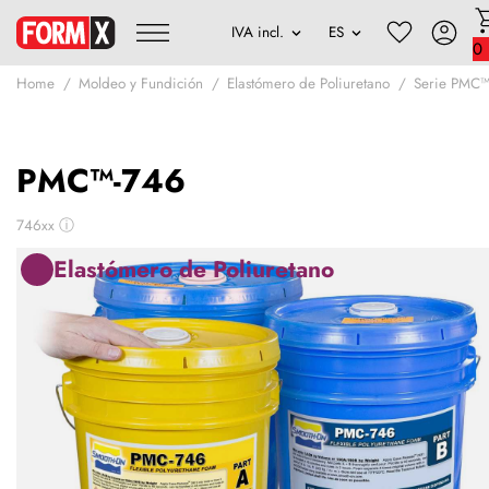
0
Home
Moldeo y Fundición
Elastómero de Poliuretano
Serie PMC
PMC™-746
746xx
ⓘ
Elastómero de Poliuretano