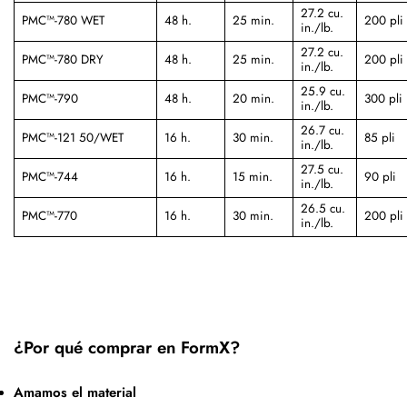
27.2 cu.
PMC™-780 WET
48 h.
25 min.
200 pli
in./lb.
27.2 cu.
PMC™-780 DRY
48 h.
25 min.
200 pli
in./lb.
25.9 cu.
PMC™-790
48 h.
20 min.
300 pli
in./lb.
26.7 cu.
PMC™-121 50/WET
16 h.
30 min.
85 pli
in./lb.
27.5 cu.
PMC™-744
16 h.
15 min.
90 pli
in./lb.
26.5 cu.
PMC™-770
16 h.
30 min.
200 pli
in./lb.
¿Por qué comprar en FormX?
Amamos el material