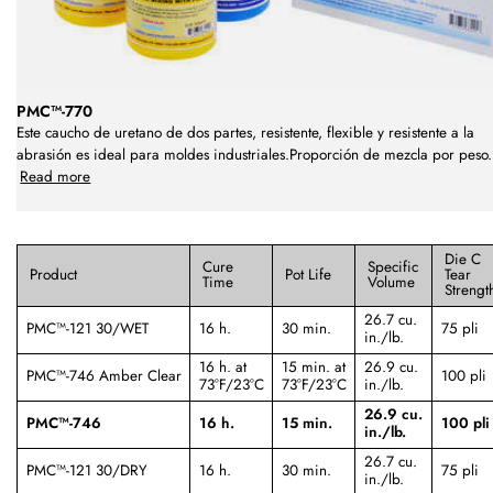
PMC™-770
Este caucho de uretano de dos partes, resistente, flexible y resistente a la
abrasión es ideal para moldes industriales.Proporción de mezcla por peso
.
Read more
Die C
Cure
Specific
Product
Pot Life
Tear
Time
Volume
Strengt
26.7 cu.
PMC™-121 30/WET
16 h.
30 min.
75 pli
in./lb.
16 h. at
15 min. at
26.9 cu.
PMC™-746 Amber Clear
100 pli
73°F/23°C
73°F/23°C
in./lb.
26.9 cu.
PMC™-746
16 h.
15 min.
100 pli
in./lb.
26.7 cu.
PMC™-121 30/DRY
16 h.
30 min.
75 pli
in./lb.