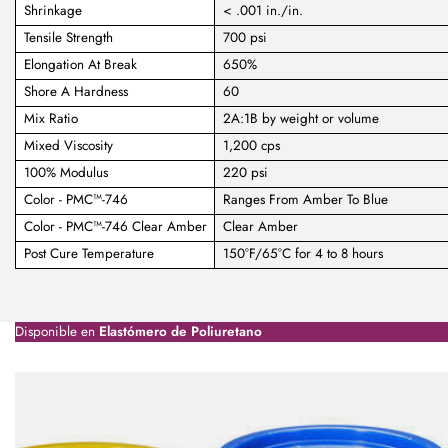
Shrinkage
< .001 in./in.
Tensile Strength
700 psi
Elongation At Break
650%
Shore A Hardness
60
Mix Ratio
2A:1B by weight or volume
Mixed Viscosity
1,200 cps
100% Modulus
220 psi
Color - PMC™-746
Ranges From Amber To Blue
Color - PMC™-746 Clear Amber
Clear Amber
Post Cure Temperature
150°F/65°C for 4 to 8 hours
Disponible en
Elastómero de Poliuretano