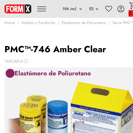
0
Home
Moldeo y Fundición
Elastómero de Poliuretano
Serie PMC
PMC™-746 Amber Clear
746CAPint
ⓘ
Elastómero de Poliuretano