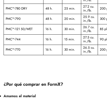
in./lb.
27.2 cu.
PMC™-780 DRY
48 h.
25 min.
200 
in./lb.
25.9 cu.
PMC™-790
48 h.
20 min.
300 p
in./lb.
26.7 cu.
PMC™-121 50/WET
16 h.
30 min.
85 pl
in./lb.
27.5 cu.
PMC™-744
16 h.
15 min.
90 pl
in./lb.
26.5 cu.
PMC™-770
16 h.
30 min.
200 
in./lb.
¿Por qué comprar en FormX?
Amamos el material