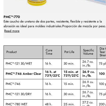
PMC™-770
Este caucho de uretano de dos partes, resistente, flexible y resistente a la
abrasión es ideal para moldes industriales.Proporción de mezcla por peso
.
Read more
Die 
Cure
Specific
Product
Pot Life
Tear
Time
Volume
Stre
26.7 cu.
PMC™-121 30/WET
16 h.
30 min.
75 pl
in./lb.
16 h. at
15 min. at
26.9 cu.
PMC™-746 Amber Clear
100 
73°F/23°C
73°F/23°C
in./lb.
26.9 cu.
PMC™-746
16 h.
15 min.
100 p
in./lb.
26.7 cu.
PMC™-121 30/DRY
16 h.
30 min.
75 pl
in./lb.
27.2 cu.
PMC™-780 WET
48 h.
25 min.
200 