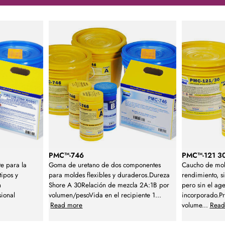
PMC™-746
PMC™-121 3
e para la
Goma de uretano de dos componentes
Caucho de mol
tipos y
para moldes flexibles y duraderos.Dureza
rendimiento, 
n
Shore A 30Relación de mezcla 2A:1B por
pero sin el ag
sional
volumen/pesoVida en el recipiente 1
...
incorporado.P
Read more
volume
...
Read