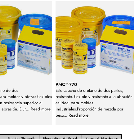
PMC™-770
no de dos
Este caucho de uretano de dos partes,
ra moldes y piezas flexibles
resistente, flexible y resistente a la abrasión
 resistencia superior al
es ideal para moldes
a abrasión. Dur
...
Read more
industriales.Proporción de mezcla por
peso
...
Read more
Tensile Strength
Elongation At Break
Shore A Hardness