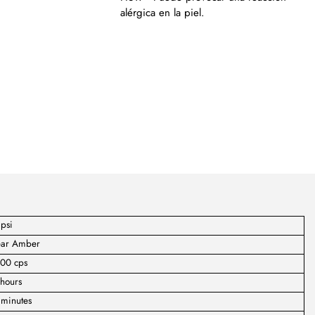
alérgica en la piel.
psi
ear Amber
400 cps
hours
 minutes