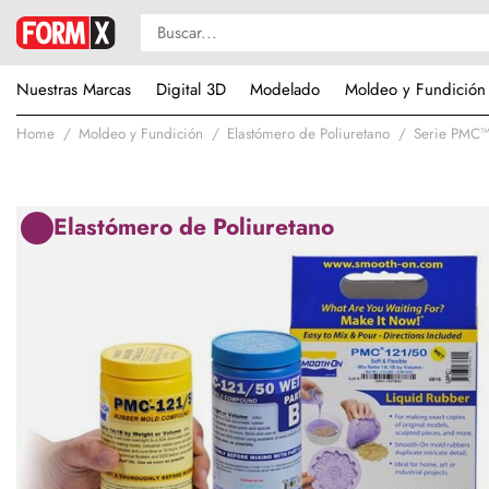
Nuestras Marcas
Digital 3D
Modelado
Moldeo y Fundición
Home
Moldeo y Fundición
Elastómero de Poliuretano
Serie PMC
Elastómero de Poliuretano