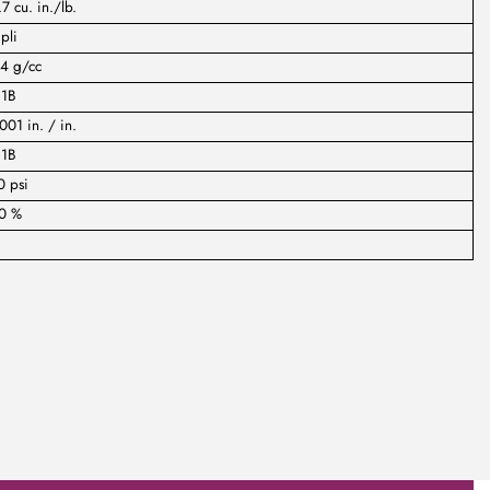
7 cu. in./lb.
pli
04 g/cc
:1B
001 in. / in.
:1B
0 psi
0 %