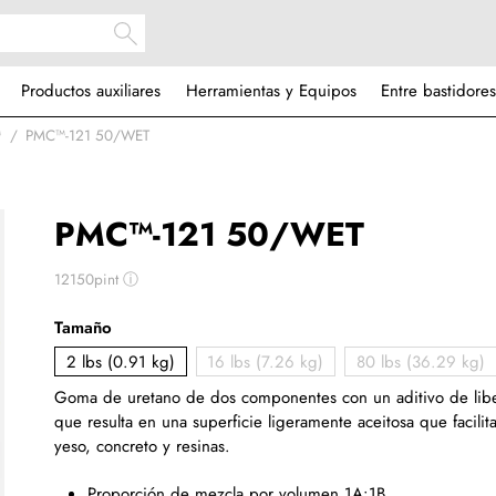
Productos auxiliares
Herramientas y Equipos
Entre bastidores
™
PMC™-121 50/WET
PMC™-121 50/WET
12150pint
ⓘ
Tamaño
2 lbs (0.91 kg)
16 lbs (7.26 kg)
80 lbs (36.29 kg)
Goma de uretano de dos componentes con un aditivo de liber
que resulta en una superficie ligeramente aceitosa que facili
yeso, concreto y resinas.
Proporción de mezcla por volumen 1A:1B