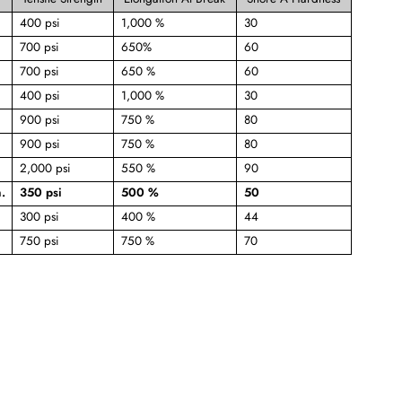
400 psi
1,000 %
30
700 psi
650%
60
700 psi
650 %
60
400 psi
1,000 %
30
900 psi
750 %
80
900 psi
750 %
80
2,000 psi
550 %
90
.
350 psi
500 %
50
300 psi
400 %
44
750 psi
750 %
70