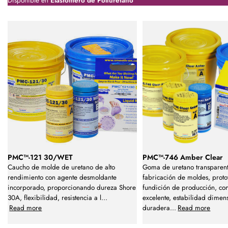
Disponible en
Elastómero de Poliuretano
PMC™-121 30/WET
PMC™-746 Amber Clear
Caucho de molde de uretano de alto
Goma de uretano transparent
rendimiento con agente desmoldante
fabricación de moldes, proto
incorporado, proporcionando dureza Shore
fundición de producción, co
30A, flexibilidad, resistencia a l
...
excelente, estabilidad dimen
Read more
duradera
...
Read more