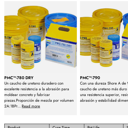
PMC™-780 DRY
PMC™-790
Un caucho de uretano duradero con
Con una dureza Shore A de 9
excelente resistencia a la abrasión para
caucho de uretano más duro 
moldear concreto y fabricar
una resistencia superior, resi
piezas.Proporción de mezcla por volumen
abrasión y estabilidad dime
2A:1BPr
...
Read more
Product
Cure Time
Pot Life