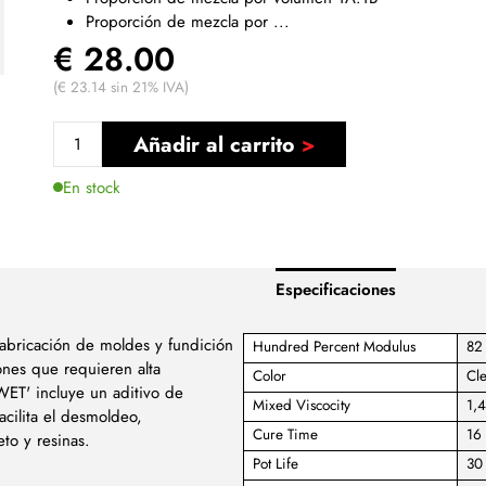
Proporción de mezcla por ...
€ 28.00
(€ 23.14 sin 21% IVA)
Añadir al carrito
En stock
Especificaciones
abricación de moldes y fundición
Hundred Percent Modulus
82 
ones que requieren alta
Color
Cl
'WET' incluye un aditivo de
Mixed Viscocity
1,
acilita el desmoldeo,
Cure Time
16 
to y resinas.
Pot Life
30