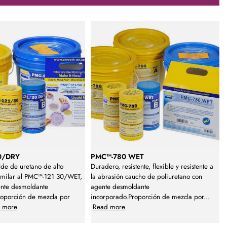
0/DRY
PMC™-780 WET
de de uretano de alto
Duradero, resistente, flexible y resistente a
similar al PMC™-121 30/WET,
la abrasión caucho de poliuretano con
ente desmoldante
agente desmoldante
roporción de mezcla por
incorporado.Proporción de mezcla por
...
 more
Read more