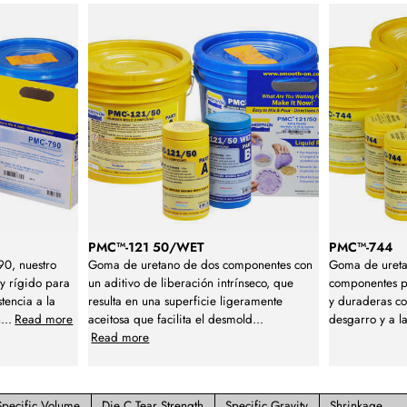
PMC™-121 50/WET
PMC™-744
0, nuestro
Goma de uretano de dos componentes con
Goma de ureta
y rígido para
un aditivo de liberación intrínseco, que
componentes pa
stencia a la
resulta en una superficie ligeramente
y duraderas con
n
...
Read more
aceitosa que facilita el desmold
...
desgarro y a l
Read more
Specific Volume
Die C Tear Strength
Specific Gravity
Shrinkage