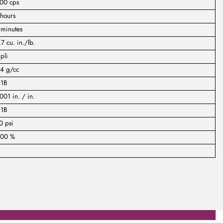
800 cps
hours
 minutes
7 cu. in./lb.
pli
04 g/cc
:1B
001 in. / in.
:1B
0 psi
000 %