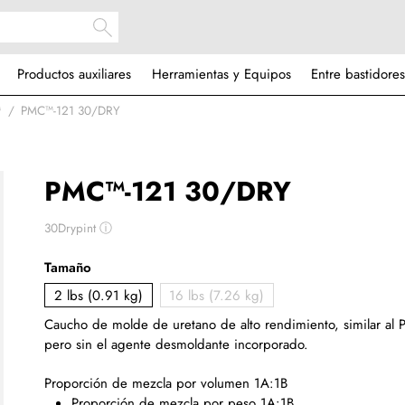
Productos auxiliares
Herramientas y Equipos
Entre bastidores
™
PMC™-121 30/DRY
PMC™-121 30/DRY
30Drypint
ⓘ
Tamaño
2 lbs (0.91 kg)
16 lbs (7.26 kg)
Caucho de molde de uretano de alto rendimiento, similar a
pero sin el agente desmoldante incorporado.
Proporción de mezcla por volumen 1A:1B
Proporción de mezcla por peso 1A:1B