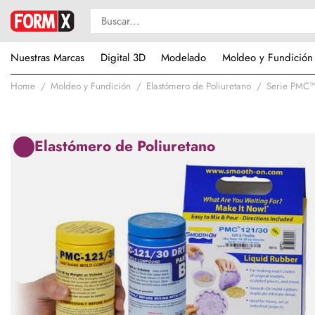
Nuestras Marcas
Digital 3D
Modelado
Moldeo y Fundición
Home
Moldeo y Fundición
Elastómero de Poliuretano
Serie PMC
Elastómero de Poliuretano