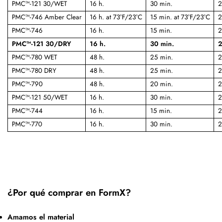
PMC™-121 30/WET
16 h.
30 min.
2
PMC™-746 Amber Clear
16 h. at 73°F/23°C
15 min. at 73°F/23°C
2
PMC™-746
16 h.
15 min.
2
PMC™-121 30/DRY
16 h.
30 min.
2
PMC™-780 WET
48 h.
25 min.
2
PMC™-780 DRY
48 h.
25 min.
2
PMC™-790
48 h.
20 min.
2
PMC™-121 50/WET
16 h.
30 min.
2
PMC™-744
16 h.
15 min.
2
PMC™-770
16 h.
30 min.
2
¿Por qué comprar en FormX?
Amamos el material