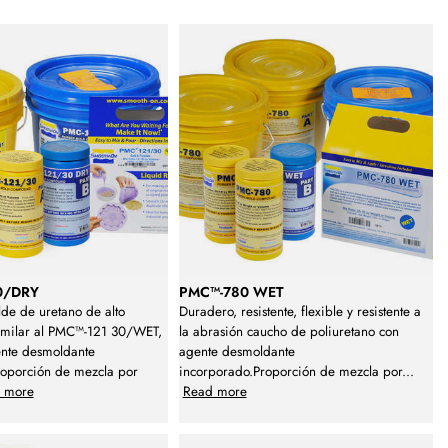
0/DRY
PMC™-780 WET
de de uretano de alto
Duradero, resistente, flexible y resistente a
similar al PMC™-121 30/WET,
la abrasión caucho de poliuretano con
ente desmoldante
agente desmoldante
roporción de mezcla por
incorporado.Proporción de mezcla por
...
 more
Read more