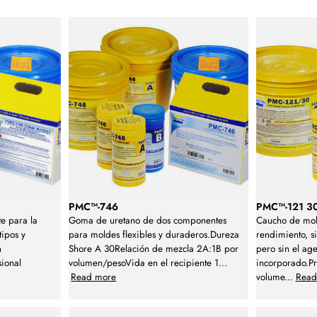
PMC™-746
PMC™-121 3
e para la
Goma de uretano de dos componentes
Caucho de mol
tipos y
para moldes flexibles y duraderos.Dureza
rendimiento, 
n
Shore A 30Relación de mezcla 2A:1B por
pero sin el ag
sional
volumen/pesoVida en el recipiente 1
...
incorporado.P
Read more
volume
...
Read