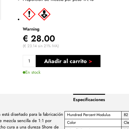
Warning
€ 28.00
(€ 23.14 sin 21% IVA)
Añadir al carrito
En stock
Especificaciones
n está diseñado para la fabricación
Hundred Percent Modulus
82 
 mezcla sencilla de 1:1 por
Color
Cl
ucho cura a una dureza Shore de