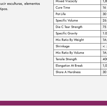
Mixed Viscocity
1,
cir esculturas, elementos
Cure Time
16 
tipos.
Pot Life
30
Specific Volume
26.
Die C Tear Strength
75 
Specific Gravity
1.
Mix Ratio By Weight
1A
Shrinkage
< .
Mix Ratio By Volume
1A
Tensile Strength
40
Elongation At Break
1,
Shore A Hardness
30