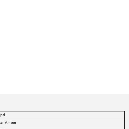
psi
ear Amber