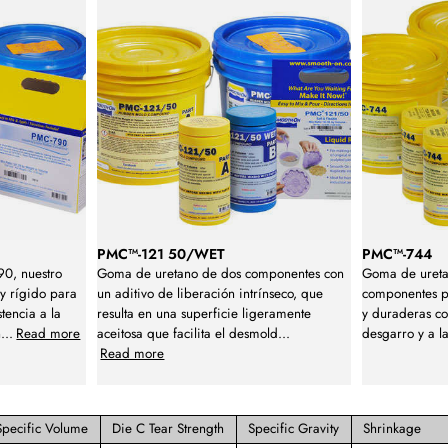
PMC™-121 50/WET
PMC™-744
0, nuestro
Goma de uretano de dos componentes con
Goma de ureta
y rígido para
un aditivo de liberación intrínseco, que
componentes pa
stencia a la
resulta en una superficie ligeramente
y duraderas con
n
...
Read more
aceitosa que facilita el desmold
...
desgarro y a l
Read more
Specific Volume
Die C Tear Strength
Specific Gravity
Shrinkage