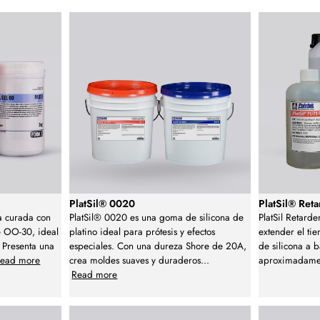
PlatSil® 0020
PlatSil® Ret
na curada con
PlatSil® 0020 es una goma de silicona de
PlatSil Retarde
e OO-30, ideal
platino ideal para prótesis y efectos
extender el ti
. Presenta una
especiales. Con una dureza Shore de 20A,
de silicona a 
ead more
crea moldes suaves y duraderos
...
aproximadame
Read more