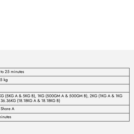
to 25 minutes
15 kg
KG (5KG A & 5KG B), 1KG (500GM A & 500GM B), 2KG (1KG A & 1KG
, 36.36KG (18.18KG A & 18.18KG B)
 Shore A
inutes