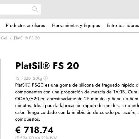
Productos auxiliares
Herramientas y Equipos
Entre bastidores
 Gel
PlatSil® FS 20
PlatSil® FS 20
TS_FS20_20kg
ⓘ
PlatSil® FS-20 es una goma de silicona de fraguado rápido 
componentes con una proporción de mezcla de 1A:1B. Cura 
OO66/A20 en aproximadamente 25 minutos y tiene un tiemp
minutos. Ideal para la fabricación rápida de moldes, se pued
calor. Tenga cuidado con la inhibición de curado por azufre, 
compuestos.
€ 718.74
(€ 594.00 sin 21% IVA)