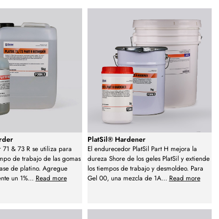
arder
PlatSil® Hardener
r 71 & 73 R se utiliza para
El endurecedor PlatSil Part H mejora la
empo de trabajo de las gomas
dureza Shore de los geles PlatSil y extiende
base de platino. Agregue
los tiempos de trabajo y desmoldeo. Para
nte un 1%
...
Read more
Gel 00, una mezcla de 1A
...
Read more