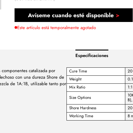
Avíseme cuando esté disponible
Este artículo está temporalmente agotado
Especificaciones
s componentes catalizada por
Cure Time
20 
 lechoso con una dureza Shore de
Weight
0.
la de 1A:1B, utilizable tanto por
Mix Ratio
1:1
10
Size Options
B)
Shore Hardness
20
Working Time
8 m