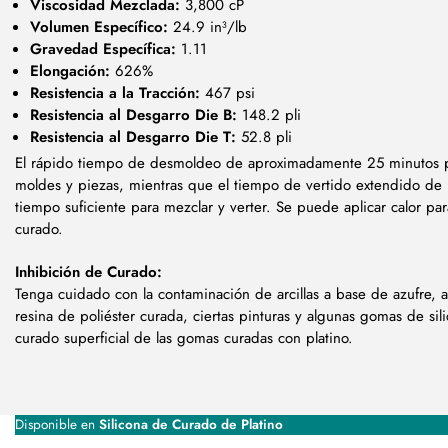
Viscosidad Mezclada:
3,800 cP
Volumen Específico:
24.9 in³/lb
Gravedad Específica:
1.11
Elongación:
626%
Resistencia a la Tracción:
467 psi
Resistencia al Desgarro Die B:
148.2 pli
Resistencia al Desgarro Die T:
52.8 pli
El rápido tiempo de desmoldeo de aproximadamente 25 minutos p
moldes y piezas, mientras que el tiempo de vertido extendido de
tiempo suficiente para mezclar y verter. Se puede aplicar calor pa
curado.
Inhibición de Curado:
Tenga cuidado con la contaminación de arcillas a base de azufre,
resina de poliéster curada, ciertas pinturas y algunas gomas de sil
curado superficial de las gomas curadas con platino.
Disponible en
Silicona de Curado de Platino