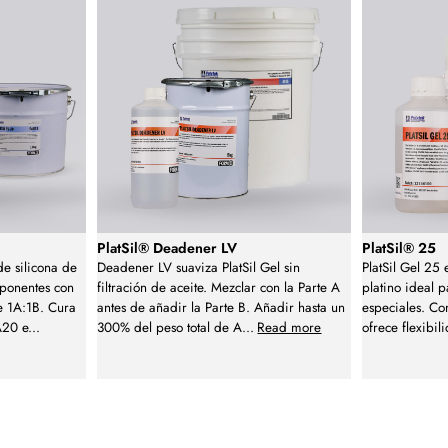
PlatSil® Deadener LV
PlatSil® 25
e silicona de
Deadener LV suaviza PlatSil Gel sin
PlatSil Gel 25
ponentes con
filtración de aceite. Mezclar con la Parte A
platino ideal p
e 1A:1B. Cura
antes de añadir la Parte B. Añadir hasta un
especiales. C
A20 e
...
300% del peso total de A
...
Read more
ofrece flexibili