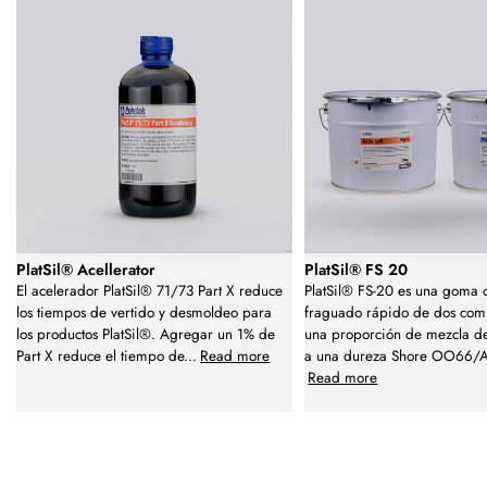
PlatSil® Acellerator
PlatSil® FS 20
El acelerador PlatSil® 71/73 Part X reduce
PlatSil® FS-20 es una goma d
los tiempos de vertido y desmoldeo para
fraguado rápido de dos com
los productos PlatSil®. Agregar un 1% de
una proporción de mezcla d
Part X reduce el tiempo de
...
Read more
a una dureza Shore OO66/
Read more