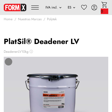
0
Home
Nuestras Marcas
Polytek
PlatSil® Deadener LV
DeadenerLV10kg
ⓘ