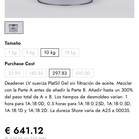
Tamaño
1 kg
5 kg
10 kg
18 kg
Purchase Cost
33.90
150.83
297.83
510.00
Deadener LV suaviza PlatSil Gel sin filtración de aceite. Mezclar
con la Parte A antes de añadir la Parte B. Añadir hasta un 300%
del peso total de A + B. Los tiempos de desmoldeo varían: 1
hora para 1A:1B:0D, 0.5 horas para 1A:1B:0.25D, 1A:1B:0.5D,
1A:1B:1D y 1A:1B:2D. La dureza Shore varía de A25 a 00035.
€ 641.12
(€ 529.85 sin 21% IVA)