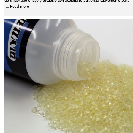
de siliconaSe diluye y disuelve con acetonaSe pulveriza suavemente para
r
...
Read more