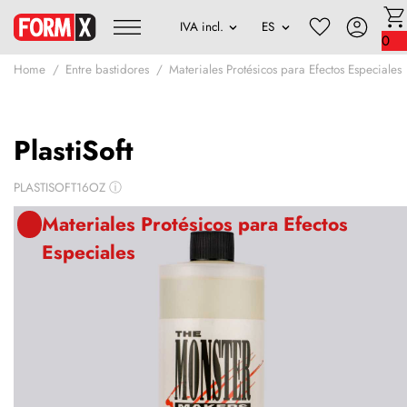
0
Home
Entre bastidores
Materiales Protésicos para Efectos Especiales
PlastiSoft
PLASTISOFT16OZ
ⓘ
Materiales Protésicos para Efectos
Especiales