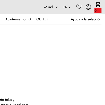
0
Academia FormX
OUTLET
Ayuda a la selección
te telas y
temperie. Ideal para