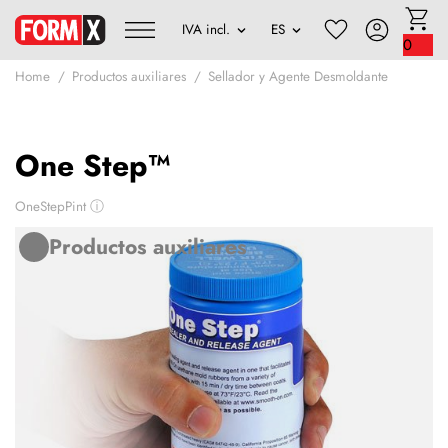
0
Home
Productos auxiliares
Sellador y Agente Desmoldante
One Step™
OneStepPint
ⓘ
Productos auxiliares