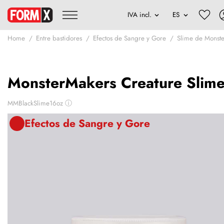
Home
Entre bastidores
Efectos de Sangre y Gore
Slime de Monst
MonsterMakers Creature Slim
MMBlackSlime16oz
ⓘ
Efectos de Sangre y Gore