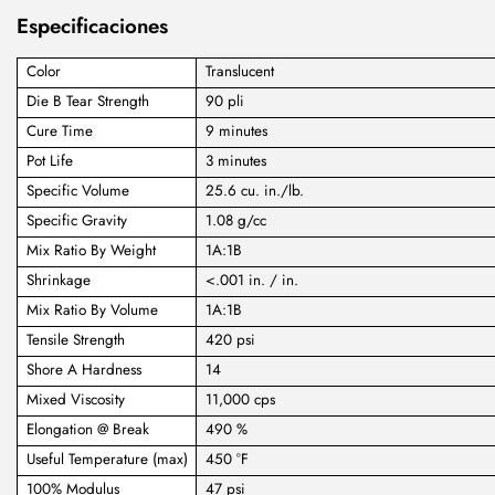
Especificaciones
Color
Translucent
Die B Tear Strength
90 pli
Cure Time
9 minutes
Pot Life
3 minutes
Specific Volume
25.6 cu. in./lb.
Specific Gravity
1.08 g/cc
Mix Ratio By Weight
1A:1B
Shrinkage
<.001 in. / in.
Mix Ratio By Volume
1A:1B
Tensile Strength
420 psi
Shore A Hardness
14
Mixed Viscosity
11,000 cps
Elongation @ Break
490 %
Useful Temperature (max)
450 °F
100% Modulus
47 psi