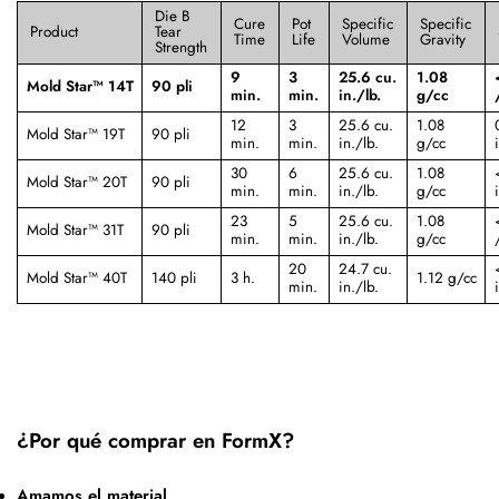
Die B
Cure
Pot
Specific
Specific
Product
Tear
Time
Life
Volume
Gravity
Strength
9
3
25.6 cu.
1.08
Mold Star™ 14T
90 pli
min.
min.
in./lb.
g/cc
12
3
25.6 cu.
1.08
Mold Star™ 19T
90 pli
min.
min.
in./lb.
g/cc
30
6
25.6 cu.
1.08
Mold Star™ 20T
90 pli
min.
min.
in./lb.
g/cc
23
5
25.6 cu.
1.08
Mold Star™ 31T
90 pli
min.
min.
in./lb.
g/cc
20
24.7 cu.
Mold Star™ 40T
140 pli
3 h.
1.12 g/cc
min.
in./lb.
¿Por qué comprar en FormX?
Amamos el material