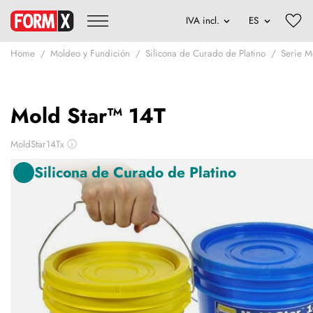
Home
Moldeo y Fundición
Silicona de Curado de Platino
Serie M
Mold Star™ 14T
MoldStar14Tx
ⓘ
Silicona de Curado de Platino