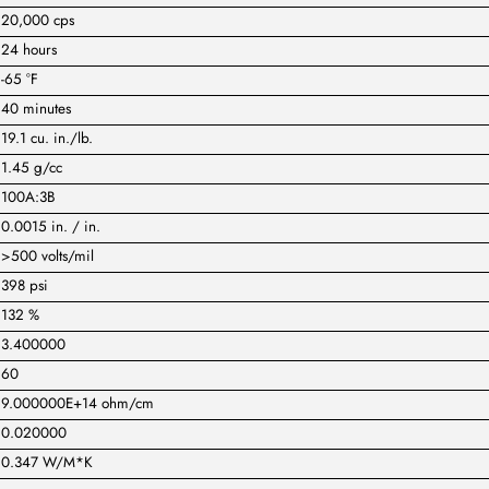
20,000 cps
24 hours
-65 °F
40 minutes
19.1 cu. in./lb.
1.45 g/cc
100A:3B
0.0015 in. / in.
>500 volts/mil
398 psi
132 %
3.400000
60
9.000000E+14 ohm/cm
0.020000
0.347 W/M*K