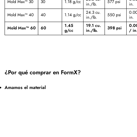
Mold Max™ 30
30
1.18 g/cc
577 psi
in./lb.
in.
24.3 cu.
0.00
Mold Max™ 40
40
1.14 g/cc
550 psi
in./lb.
in.
1.45
19.1 cu.
0.00
Mold Max™ 60
60
398 psi
g/cc
in./lb.
/ in
¿Por qué comprar en FormX?
Amamos el material