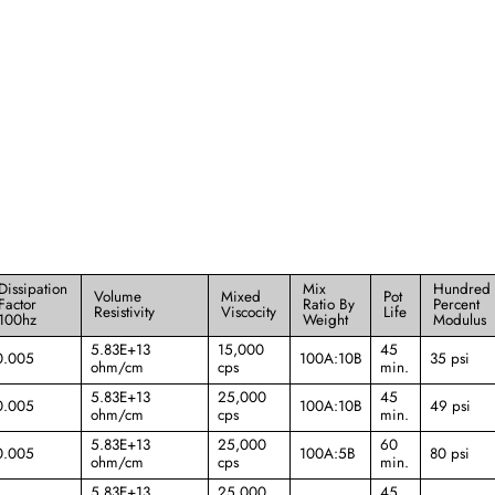
Dissipation
Mix
Hundred
Volume
Mixed
Pot
Factor
Ratio By
Percent
Resistivity
Viscocity
Life
100hz
Weight
Modulus
5.83E+13
15,000
45
0.005
100A:10B
35 psi
ohm/cm
cps
min.
5.83E+13
25,000
45
0.005
100A:10B
49 psi
ohm/cm
cps
min.
5.83E+13
25,000
60
0.005
100A:5B
80 psi
ohm/cm
cps
min.
5.83E+13
25,000
45