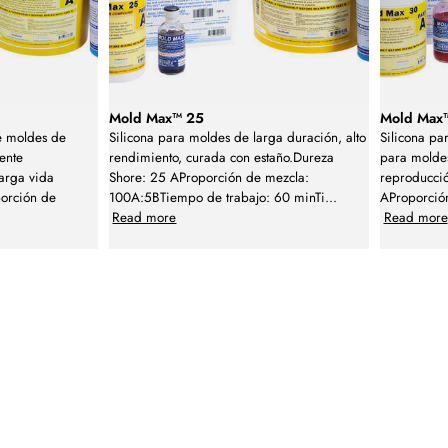
Mold Max™ 25
Mold Max
de moldes de
Silicona para moldes de larga duración, alto
Silicona pa
ente
rendimiento, curada con estaño.Dureza
para molde
larga vida
Shore: 25 AProporción de mezcla:
reproducció
porción de
100A:5BTiempo de trabajo: 60 minTi
...
AProporció
Read more
Read more