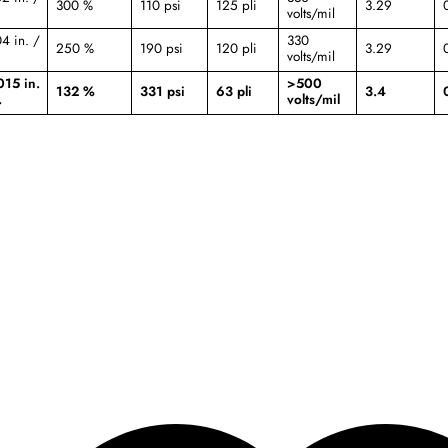
300 %
110 psi
125 pli
3.29
volts/mil
4 in. /
330
250 %
190 psi
120 pli
3.29
volts/mil
15 in.
>500
132 %
331 psi
63 pli
3.4
.
volts/mil