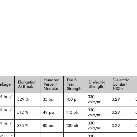
Hundred
Die B
Dielectric
Elongation
Dielectric
inkage
Percent
Tear
Constant
At Break
Strength
Modulus
Strength
100hz
1 in. /
330
529 %
35 psi
100 pli
3.29
volts/mil
1 in. /
330
512 %
49 psi
110 pli
3.29
volts/mil
1 in. /
330
375 %
80 psi
130 pli
3.29
volts/mil
2 in. /
330