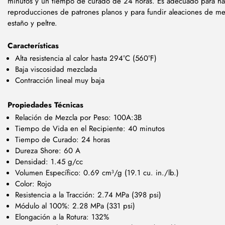
minutos y un tiempo de curado de 24 horas. Es adecuado para ha
reproducciones de patrones planos y para fundir aleaciones de m
estaño y peltre.
Características
Alta resistencia al calor hasta 294°C (560°F)
Baja viscosidad mezclada
Contracción lineal muy baja
Propiedades Técnicas
Relación de Mezcla por Peso: 100A:3B
Tiempo de Vida en el Recipiente: 40 minutos
Tiempo de Curado: 24 horas
Dureza Shore: 60 A
Densidad: 1.45 g/cc
Volumen Específico: 0.69 cm³/g (19.1 cu. in./lb.)
Color: Rojo
Resistencia a la Tracción: 2.74 MPa (398 psi)
Módulo al 100%: 2.28 MPa (331 psi)
Elongación a la Rotura: 132%