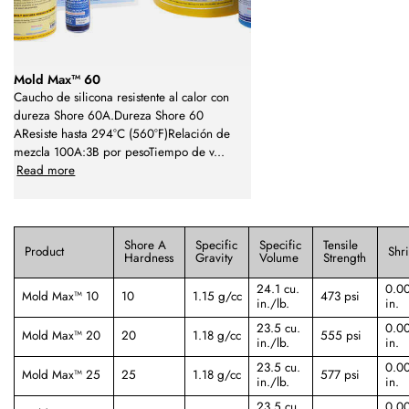
Mold Max™ 60
Caucho de silicona resistente al calor con
dureza Shore 60A.Dureza Shore 60
AResiste hasta 294°C (560°F)Relación de
mezcla 100A:3B por pesoTiempo de v
...
Read more
Shore A
Specific
Specific
Tensile
Product
Shr
Hardness
Gravity
Volume
Strength
24.1 cu.
0.00
Mold Max™ 10
10
1.15 g/cc
473 psi
in./lb.
in.
23.5 cu.
0.00
Mold Max™ 20
20
1.18 g/cc
555 psi
in./lb.
in.
23.5 cu.
0.00
Mold Max™ 25
25
1.18 g/cc
577 psi
in./lb.
in.
23.5 cu.
0.00