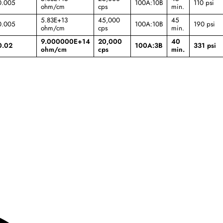
0.005
100A:10B
110 psi
ohm/cm
cps
min.
5.83E+13
45,000
45
0.005
100A:10B
190 psi
ohm/cm
cps
min.
9.000000E+14
20,000
40
0.02
100A:3B
331 psi
ohm/cm
cps
min.