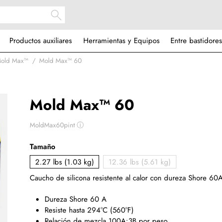
Productos auxiliares
Herramientas y Equipos
Entre bastidores
Mold Max™
Mold Max™ 60
Mold Max™ 60
MoldMax60pint
ⓘ
Tamaño
2.27 lbs (1.03 kg)
12.36 lbs (5.61 kg)
Caucho de silicona resistente al calor con dureza Shore 60
Dureza Shore 60 A
Resiste hasta 294°C (560°F)
Relación de mezcla 100A:3B por peso