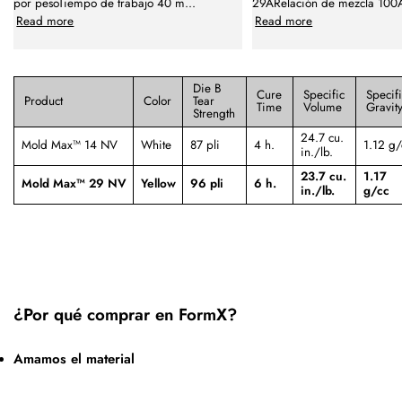
por pesoTiempo de trabajo 40 m
...
29ARelación de mezcla 100
Read more
Read more
Die B
Cure
Specific
Specif
Product
Color
Tear
Time
Volume
Gravit
Strength
24.7 cu.
Mold Max™ 14 NV
White
87 pli
4 h.
1.12 g/
in./lb.
23.7 cu.
1.17
Mold Max™ 29 NV
Yellow
96 pli
6 h.
in./lb.
g/cc
¿Por qué comprar en FormX?
Amamos el material