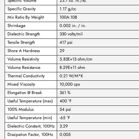
Specific Volume
23.7 cu. in./lb.
Specific Gravity
1.17 g/cc
Mix Ratio By Weight
100A:10B
Shrinkage
0.002 in. / in.
Dielectric Strength
330 volts/mil
Tensile Strength
417 psi
Shore A Hardness
29
Volume Resistivity
5.83E+13 ohm/cm
Volume Resistance
8.29E+11 ohm
Thermal Conductivity
0.21 W/M*K
Mixed Viscosity
10,000 cps
Elongation @ Break
361 %
Useful Temperature (max)
400 °F
100% Modulus
54 psi
Useful Temperature (min)
-65 °F
Dielectric Constant, 100Hz
3.29
Dissipation Factor, 100Hz
0.005