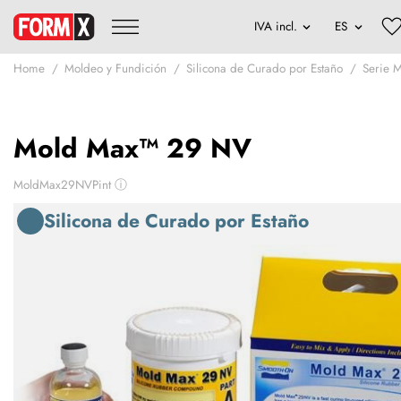
Home
Moldeo y Fundición
Silicona de Curado por Estaño
Serie 
Mold Max™ 29 NV
MoldMax29NVPint
ⓘ
Silicona de Curado por Estaño