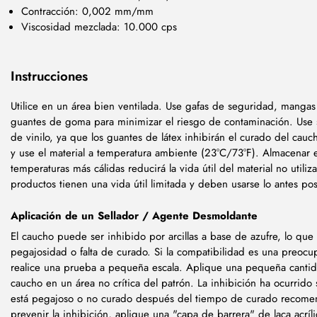
Contracción: 0,002 mm/mm
Viscosidad mezclada: 10.000 cps
Instrucciones
Utilice en un área bien ventilada. Use gafas de seguridad, mangas 
guantes de goma para minimizar el riesgo de contaminación. Use 
de vinilo, ya que los guantes de látex inhibirán el curado del cau
y use el material a temperatura ambiente (23°C/73°F). Almacenar e
temperaturas más cálidas reducirá la vida útil del material no utiliz
productos tienen una vida útil limitada y deben usarse lo antes pos
Aplicación de un Sellador / Agente Desmoldante
El caucho puede ser inhibido por arcillas a base de azufre, lo que 
pegajosidad o falta de curado. Si la compatibilidad es una preocu
realice una prueba a pequeña escala. Aplique una pequeña canti
caucho en un área no crítica del patrón. La inhibición ha ocurrido 
está pegajoso o no curado después del tiempo de curado recome
prevenir la inhibición, aplique una "capa de barrera" de laca acríli