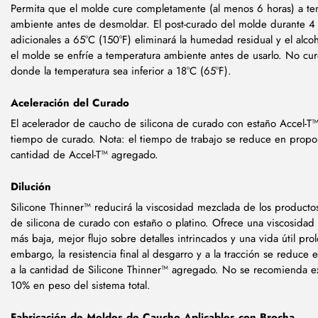
Permita que el molde cure completamente (al menos 6 horas) a te
ambiente antes de desmoldar. El post-curado del molde durante 4
adicionales a 65°C (150°F) eliminará la humedad residual y el alco
el molde se enfríe a temperatura ambiente antes de usarlo. No cur
donde la temperatura sea inferior a 18°C (65°F).
Aceleración del Curado
El acelerador de caucho de silicona de curado con estaño Accel-T™
tiempo de curado. Nota: el tiempo de trabajo se reduce en propor
cantidad de Accel-T™ agregado.
Dilución
Silicone Thinner™ reducirá la viscosidad mezclada de los product
de silicona de curado con estaño o platino. Ofrece una viscosida
más baja, mejor flujo sobre detalles intrincados y una vida útil pro
embargo, la resistencia final al desgarro y a la tracción se reduce
a la cantidad de Silicone Thinner™ agregado. No se recomienda e
10% en peso del sistema total.
Fabricación de Moldes de Caucho Aplicables con Brocha