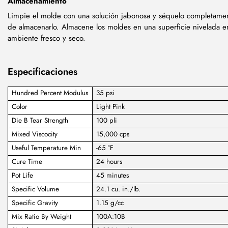
Almacenamiento
Limpie el molde con una solución jabonosa y séquelo completame
de almacenarlo. Almacene los moldes en una superficie nivelada e
ambiente fresco y seco.
Especificaciones
Hundred Percent Modulus
35 psi
Color
Light Pink
Die B Tear Strength
100 pli
Mixed Viscocity
15,000 cps
Useful Temperature Min
-65 °F
Cure Time
24 hours
Pot Life
45 minutes
Specific Volume
24.1 cu. in./lb.
Specific Gravity
1.15 g/cc
Mix Ratio By Weight
100A:10B