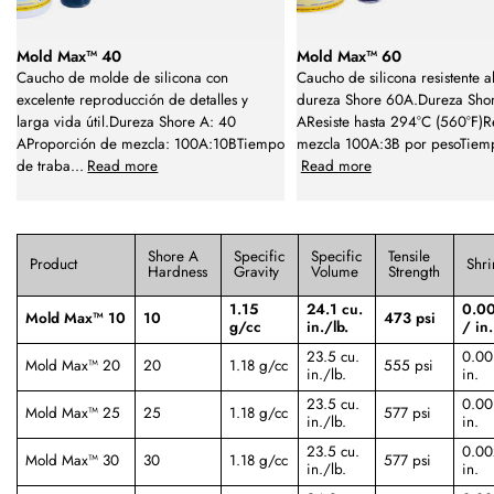
Mold Max™ 40
Mold Max™ 60
Caucho de molde de silicona con
Caucho de silicona resistente a
excelente reproducción de detalles y
dureza Shore 60A.Dureza Sho
larga vida útil.Dureza Shore A: 40
AResiste hasta 294°C (560°F)R
AProporción de mezcla: 100A:10BTiempo
mezcla 100A:3B por pesoTiem
de traba
...
Read more
Read more
Shore A
Specific
Specific
Tensile
Product
Shr
Hardness
Gravity
Volume
Strength
1.15
24.1 cu.
0.00
Mold Max™ 10
10
473 psi
g/cc
in./lb.
/ in.
23.5 cu.
0.00
Mold Max™ 20
20
1.18 g/cc
555 psi
in./lb.
in.
23.5 cu.
0.00
Mold Max™ 25
25
1.18 g/cc
577 psi
in./lb.
in.
23.5 cu.
0.00
Mold Max™ 30
30
1.18 g/cc
577 psi
in./lb.
in.