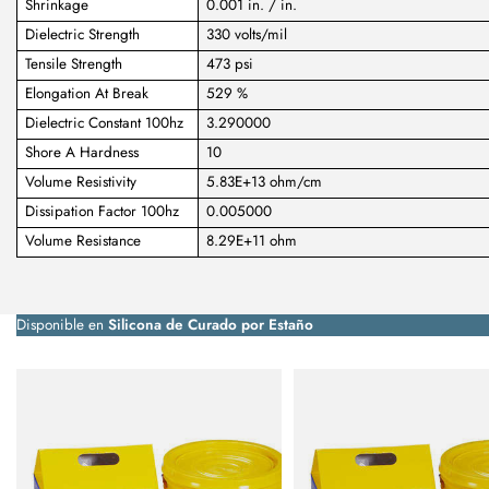
Shrinkage
0.001 in. / in.
Dielectric Strength
330 volts/mil
Tensile Strength
473 psi
Elongation At Break
529 %
Dielectric Constant 100hz
3.290000
Shore A Hardness
10
Volume Resistivity
5.83E+13 ohm/cm
Dissipation Factor 100hz
0.005000
Volume Resistance
8.29E+11 ohm
Disponible en
Silicona de Curado por Estaño