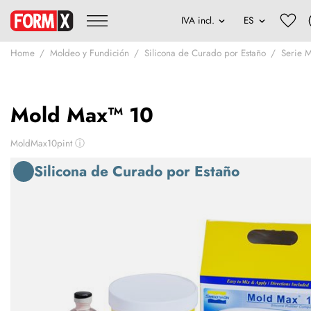
Home
Moldeo y Fundición
Silicona de Curado por Estaño
Serie 
Mold Max™ 10
MoldMax10pint
ⓘ
Silicona de Curado por Estaño