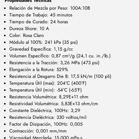
Propiedades Técnicas
Relación de Mezcla por Peso: 100A:10B
Tiempo de Trabajo: 45 minutos
Tiempo de Curado: 24 horas
Dureza Shore: 10 A
Color: Rosa Claro
Módulo al 100%: 241 kPa (35 psi)
Gravedad Específica: 1,15 g/cc
Volumen Específico: 0,87 cm³/g (24,1 cu. in./lb.)
Resistencia a la Tracción: 3,26 MPa (473 psi)
Elongación a la Rotura: 529%
Resistencia al Desgarro Die B: 17,5 kN/m (100 pli)
Temperatura Útil (max): 204°C (400°F)
Temperatura Útil (min): -54°C (-65°F)
Resistencia Volumétrica: 8,29E+11 ohm
Resistividad Volumétrica: 5,83E+13 ohm/cm
Constante Dieléctrica, 100Hz: 3,29
Resistencia Dieléctrica: 330 voltios/mil
Factor de Disipación, 100Hz: 0,005
Contracción: 0,001 mm/mm
Viscosidad Mezclada: 15.000 mPa·s