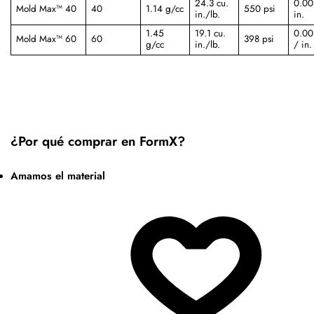
24.3 cu.
0.00
Mold Max™ 40
40
1.14 g/cc
550 psi
in./lb.
in.
1.45
19.1 cu.
0.00
Mold Max™ 60
60
398 psi
g/cc
in./lb.
/ in.
¿Por qué comprar en FormX?
Amamos el material