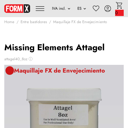
0
Home
Entre bastidores
Maquillaje FX de Envejecimiento
Missing Elements Attagel
attagel40_8oz
ⓘ
Maquillaje FX de Envejecimiento