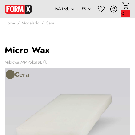
0
Home
Modelado
Cera
Micro Wax
MikrowasMMP5kgTBL
ⓘ
Cera