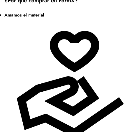
¿Por qué comprar en FormX?
Amamos el material