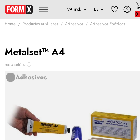
0
Home
Productos auxiliares
Adhesivos
Adhesivos Epóxicos
Metalset™ A4
metalset6oz
ⓘ
Adhesivos