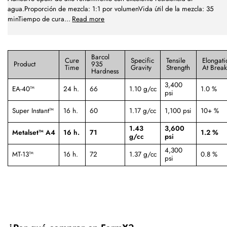
agua.Proporción de mezcla: 1:1 por volumenVida útil de la mezcla: 35
minTiempo de cura
...
Read more
Barcol
Cure
Specific
Tensile
Elongati
Product
935
Time
Gravity
Strength
At Brea
Hardness
3,400
EA-40™
24 h.
66
1.10 g/cc
1.0 %
psi
Super Instant™
16 h.
60
1.17 g/cc
1,100 psi
10+ %
1.43
3,600
Metalset™ A4
16 h.
71
1.2 %
g/cc
psi
4,300
MT-13™
16 h.
72
1.37 g/cc
0.8 %
psi