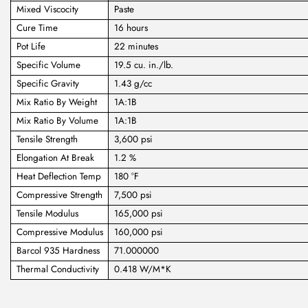
Mixed Viscocity
Paste
Cure Time
16 hours
Pot Life
22 minutes
Specific Volume
19.5 cu. in./lb.
Specific Gravity
1.43 g/cc
Mix Ratio By Weight
1A:1B
Mix Ratio By Volume
1A:1B
Tensile Strength
3,600 psi
Elongation At Break
1.2 %
Heat Deflection Temp
180 °F
Compressive Strength
7,500 psi
Tensile Modulus
165,000 psi
Compressive Modulus
160,000 psi
Barcol 935 Hardness
71.000000
Thermal Conductivity
0.418 W/M*K