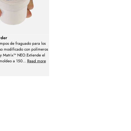
rder
iempos de fraguado para los
so modificado con polímeros
 y Matrix™ NEO.Extiende el
moldeo a 150
...
Read more