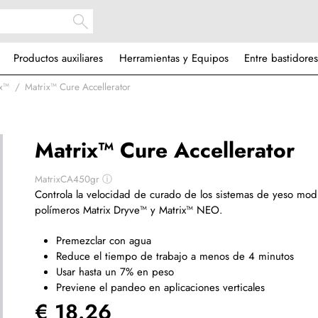
Productos auxiliares
Herramientas y Equipos
Entre bastidores
ix™
Matrix™ Cure Accellerator
Matrix™ Cure Accellerator
MatrixCA450gr
ⓘ
Controla la velocidad de curado de los sistemas de yeso mod
polímeros Matrix Dryve™ y Matrix™ NEO.
Premezclar con agua
Reduce el tiempo de trabajo a menos de 4 minutos
Usar hasta un 7% en peso
Previene el pandeo en aplicaciones verticales
€ 18.26