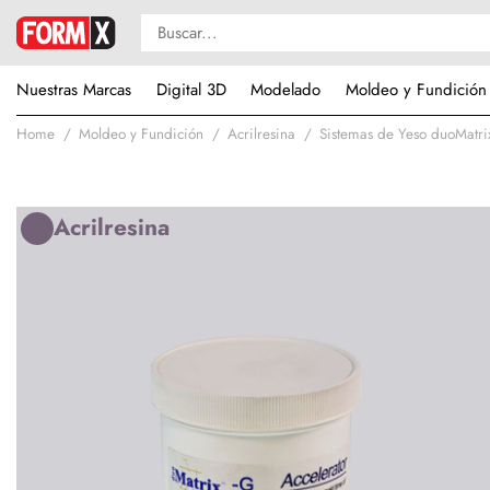
Nuestras Marcas
Digital 3D
Modelado
Moldeo y Fundición
Home
Moldeo y Fundición
Acrilresina
Sistemas de Yeso duoMatr
Acrilresina