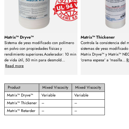
Matrix™ Dryve™
Matrix™ Thickener
Sistema de yeso modificado con polímero
Controla la consistencia del m
en polvo con propiedades físicas y
sistemas de yeso modificado
rendimiento superiores.Acelerador: 10 min
Matrix Dryve™ y Matrix™ NEO
de vida útil, 50 min para desmold
...
'crema espesa' a 'masilla
...
R
Read more
Product
Mixed Viscocity
Mixed Viscocity
Matrix™ Dryve™
Variable
Variable
Matrix™ Thickener
–
–
Matrix™ Retarder
–
–