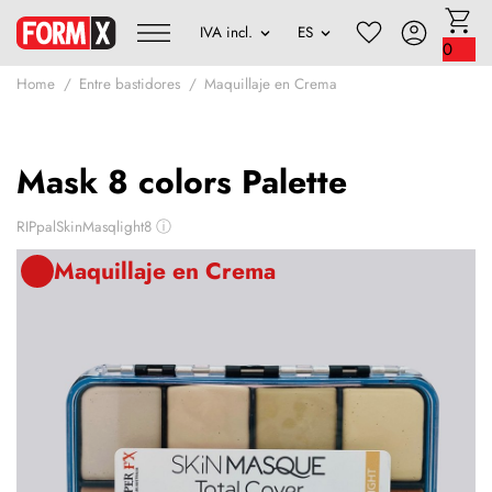
0
Home
Entre bastidores
Maquillaje en Crema
Mask 8 colors Palette
RIPpalSkinMasqlight8
ⓘ
Maquillaje en Crema