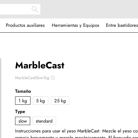
Productos auxiliares
Herramientas y Equipos
Entre bastidores
MarbleCast
MarbleCastSlow1kg
ⓘ
Tamaño
1 kg
5 kg
25 kg
Type
slow
standard
Instrucciones para usar el yeso MarbleCast: Mezcle el yeso c
remojo brevemente y mezcle mecánicamente. El fraguado c