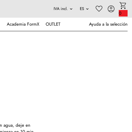
0
Academia FormX
OUTLET
Ayuda a la selección
on agua, deje en
omienza en 10 min