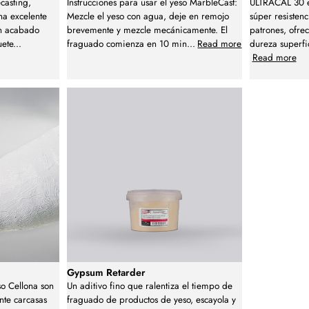
ecasting,
Instrucciones para usar el yeso MarbleCast:
ULTRACAL 30 e
na excelente
Mezcle el yeso con agua, deje en remojo
súper resistenc
un acabado
brevemente y mezcle mecánicamente. El
patrones, ofrec
uete
...
fraguado comienza en 10 min
...
Read more
dureza superfi
Read more
Gypsum Retarder
so Cellona son
Un aditivo fino que ralentiza el tiempo de
nte carcasas
fraguado de productos de yeso, escayola y