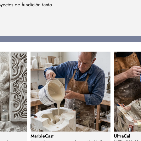
oyectos de fundición tanto
MarbleCast
UltraCal