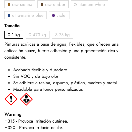
raw sienna
raw umber
titanium white
ultra-marine blue
violet
Tamaño
0.1 kg
0.473 kg
3.78 kg
Pinturas acrílicas a base de agua, flexibles, que
ofrecen una
aplicación suave, fuerte adhesión y una pigmentación rica y
consistente.
Acabado flexible y duradero
Sin VOC y de bajo olor
Se adhiere a resina, espuma, plástico, madera y metal
Mezclable para tonos personalizados
Warning
H315 - Provoca irritación cutánea.
H320 - Provoca irritacin ocular.