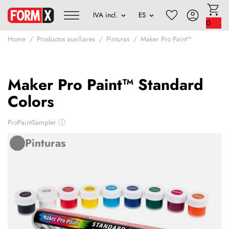
0
Home
Productos auxiliares
Pinturas
Maker Pro Paint™
Maker Pro Paint™ Standard
Colors
ProPaintSampler
ⓘ
Pinturas