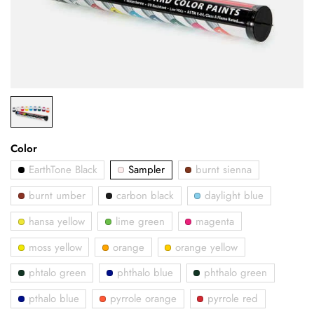
Color
EarthTone Black
Sampler
burnt sienna
burnt umber
carbon black
daylight blue
hansa yellow
lime green
magenta
moss yellow
orange
orange yellow
phtalo green
phthalo blue
phthalo green
pthalo blue
pyrrole orange
pyrrole red