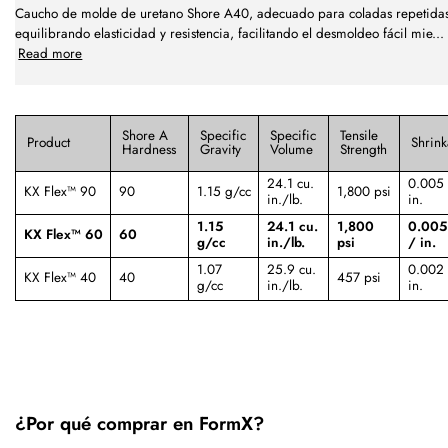
Caucho de molde de uretano Shore A40, adecuado para coladas repetidas
equilibrando elasticidad y resistencia, facilitando el desmoldeo fácil mie
...
Read more
Shore A
Specific
Specific
Tensile
Product
Shrin
Hardness
Gravity
Volume
Strength
24.1 cu.
0.005 
KX Flex™ 90
90
1.15 g/cc
1,800 psi
in./lb.
in.
1.15
24.1 cu.
1,800
0.005 
KX Flex™ 60
60
g/cc
in./lb.
psi
/ in.
1.07
25.9 cu.
0.002 
KX Flex™ 40
40
457 psi
g/cc
in./lb.
in.
¿Por qué comprar en FormX?