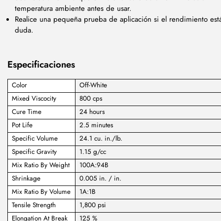
temperatura ambiente antes de usar.
Realice una pequeña prueba de aplicación si el rendimiento est
duda.
Especificaciones
Color
Off-White
Mixed Viscocity
800 cps
Cure Time
24 hours
Pot Life
2.5 minutes
Specific Volume
24.1 cu. in./lb.
Specific Gravity
1.15 g/cc
Mix Ratio By Weight
100A:94B
Shrinkage
0.005 in. / in.
Mix Ratio By Volume
1A:1B
Tensile Strength
1,800 psi
Elongation At Break
125 %