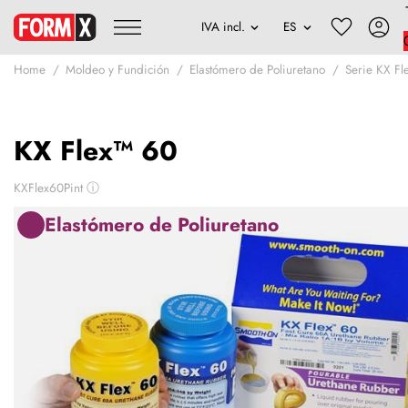
Home
Moldeo y Fundición
Elastómero de Poliuretano
Serie KX Fl
KX Flex™ 60
KXFlex60Pint
ⓘ
Elastómero de Poliuretano