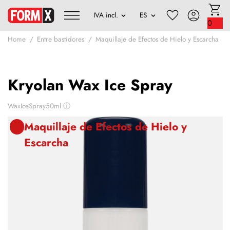
0
Home
Entre bastidores
Maquillaje de Efectos de Hielo y Escarcha
Kryolan Wax Ice Spray
WaxIceSpray50ml
ⓘ
Maquillaje de Efectos de Hielo y
Escarcha