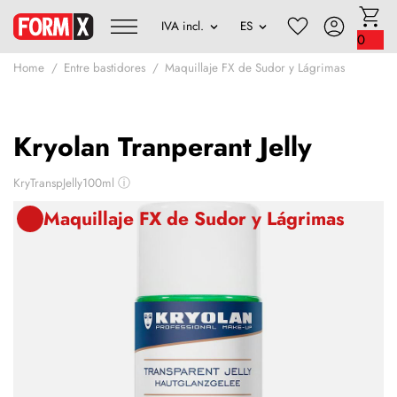
0
Home
Entre bastidores
Maquillaje FX de Sudor y Lágrimas
Kryolan Tranperant Jelly
KryTranspJelly100ml
ⓘ
Maquillaje FX de Sudor y Lágrimas