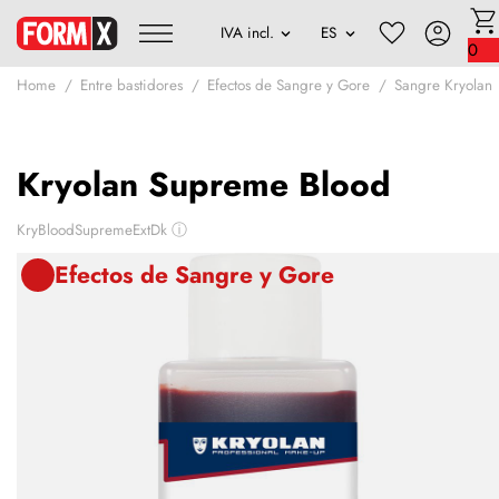
0
Home
Entre bastidores
Efectos de Sangre y Gore
Sangre Kryolan
Kryolan Supreme Blood
KryBloodSupremeExtDk
ⓘ
Efectos de Sangre y Gore