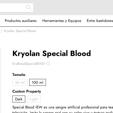
Productos auxiliares
Herramientas y Equipos
Entre bastidores
Kryolan Special Blood
Kryolan Special Blood
KryBloodSpecialIEWDr
ⓘ
Tamaño
50 ml
100 ml
Custom Property
Dark
Light
Special Blood IEW es una sangre artificial profesional para tea
televisión. Imita la sangre real con su color vivo y textura real