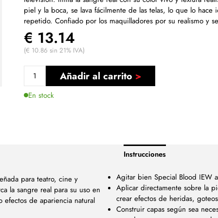
piel y la boca, se lava fácilmente de las telas, lo que lo hace 
repetido. Confiado por los maquilladores por su realismo y s
€ 13.14
(€ 10.86 sin 21% IVA)
Añadir al carrito
En stock
Instrucciones
Agitar bien Special Blood IEW 
eñada para teatro, cine y
Aplicar directamente sobre la pi
rca la sangre real para su uso en
crear efectos de heridas, goteo
o efectos de apariencia natural
Construir capas según sea neces