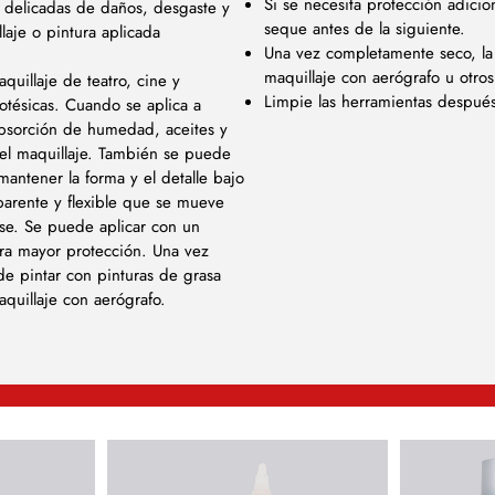
Si se necesita protección adici
 delicadas de daños, desgaste y
seque antes de la siguiente.
laje o pintura aplicada
Una vez completamente seco, la 
maquillaje con aerógrafo u otro
uillaje de teatro, cine y
Limpie las herramientas después
rotésicas. Cuando se aplica a
absorción de humedad, aceites y
el maquillaje. También se puede
antener la forma y el detalle bajo
parente y flexible que se mueve
rse. Se puede aplicar con un
ara mayor protección. Una vez
e pintar con pinturas de grasa
quillaje con aerógrafo.