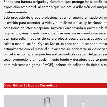
Forma una barrera delgada y duradera que protege las superficies
exposición ambiental, al tiempo que mejora la adhesión del maquil
posteriormente.
Este producto de grado profesional es ampliamente utilizado en maq
televisión para extender la vida y el realismo de las aplicaciones p
accesorios de látex o espuma, Kryolan Sealer ayuda a prevenir la 
pigmentos, asegurando una superficie más suave y uniforme para 
usar para sellar modelos de cera o piezas esculpidas, ayudando a m
calor o manipulación. Kryolan Sealer se seca con un acabado trans
naturalmente con el material subyacente sin agrietarse ni despega
pincel o esponja, y se pueden aplicar múltiples capas delgadas p
seco, proporciona un recubrimiento fuerte y duradero que se pued
para máscaras de goma (RMGP), colores de sellador de ricino o ma
Disponible en
Selladores Cosméticos