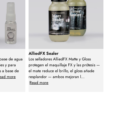
AlliedFX Sealer
 base de agua
Los selladores AlliedFX Matte y Gloss
les y para
protegen el maquillaje FX y las prótesis —
s a base de
el mate reduce el brillo, el gloss añade
ead more
resplandor — ambos mejoran l
...
Read more