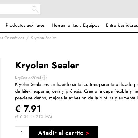
Productos auxiliares
Herramientas y Equipos
Entre bastidores
es Cosméticos
Kryolan Sealer
Kryolan Sealer
KrySealer30ml
ⓘ
Kryolan Sealer es un líquido sintético transparente utilizado 
de látex, espuma, cera y prótesis. Crea una capa flexible y t
previene daños, mejora la adhesión de la pintura y aumenta l
€ 7.91
(€ 6.54 sin 21% IVA)
Añadir al carrito