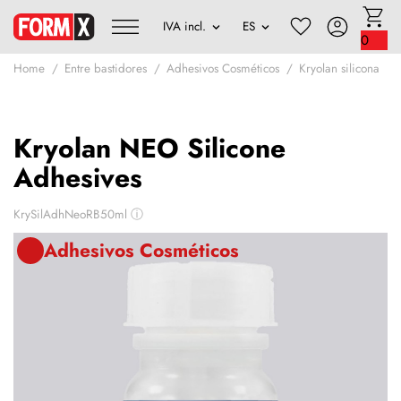
0
Home
Entre bastidores
Adhesivos Cosméticos
Kryolan silicona
Kryolan NEO Silicone
Adhesives
KrySilAdhNeoRB50ml
ⓘ
Adhesivos Cosméticos