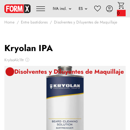
0
Home
Entre bastidores
Disolventes y Diluyentes de Maquillaje
Kryolan IPA
KryIsoAlc1ltr
ⓘ
Disolventes y Diluyentes de Maquillaje