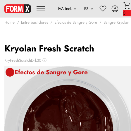
0
Home
Entre bastidores
Efectos de Sangre y Gore
Sangre Kryolan
Kryolan Fresh Scratch
KryFreshScratchDrk30
ⓘ
Efectos de Sangre y Gore