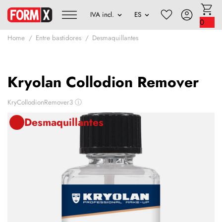
0
Home
Entre bastidores
Desmaquillantes
Kryolan Collodion Remover
KryCollodionRemover3
ⓘ
Desmaquillantes