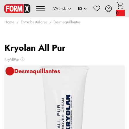
0
Home
Entre bastidores
Desmaquillantes
Kryolan All Pur
KryAllPur
ⓘ
Desmaquillantes