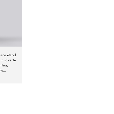
iene etanol
un solvente
llaje,
elu
...