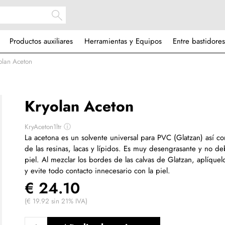
Productos auxiliares
Herramientas y Equipos
Entre bastidores
olan Aceton
Kryolan Aceton
KryAceton1ltr
ⓘ
La acetona es un solvente universal para PVC (Glatzan) así c
de las resinas, lacas y lípidos. Es muy desengrasante y no de
piel. Al mezclar los bordes de las calvas de Glatzan, aplíqu
y evite todo contacto innecesario con la piel.
€ 24.10
(€ 19.92 sin 21% IVA)