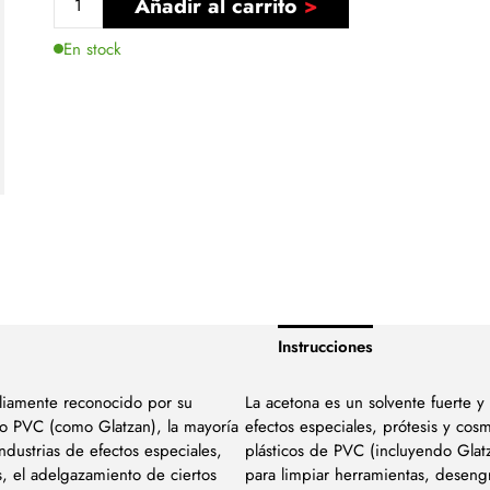
Añadir al carrito
En stock
Instrucciones
liamente reconocido por su
La acetona es un solvente fuerte 
do PVC (como Glatzan), la mayoría
efectos especiales, prótesis y cos
industrias de efectos especiales,
plásticos de PVC (incluyendo Glatz
s, el adelgazamiento de ciertos
para limpiar herramientas, desengra