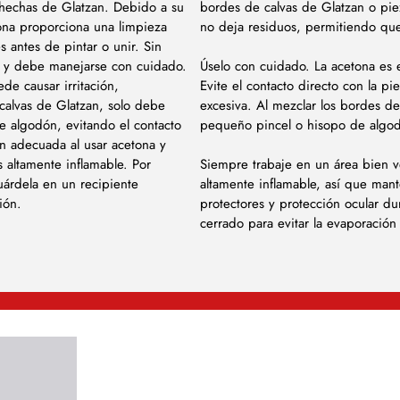
s hechas de Glatzan. Debido a su
bordes de calvas de Glatzan o pie
tona proporciona una limpieza
no deja residuos, permitiendo que l
s antes de pintar o unir. Sin
l y debe manejarse con cuidado.
Úselo con cuidado. La acetona es e
de causar irritación,
Evite el contacto directo con la p
calvas de Glatzan, solo debe
excesiva. Al mezclar los bordes d
e algodón, evitando el contacto
pequeño pincel o hisopo de algodón
ón adecuada al usar acetona y
s altamente inflamable. Por
Siempre trabaje en un área bien v
uárdela en un recipiente
altamente inflamable, así que mant
ión.
protectores y protección ocular d
cerrado para evitar la evaporación