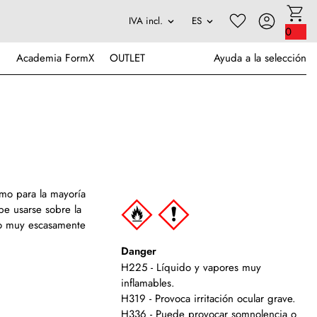
0
Academia FormX
OUTLET
Ayuda a la selección
omo para la mayoría
be usarse sobre la
elo muy escasamente
Danger
H225 - Líquido y vapores muy
inflamables.
H319 - Provoca irritación ocular grave.
H336 - Puede provocar somnolencia o