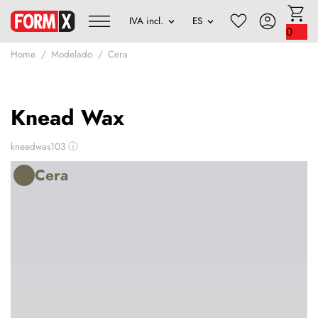
0
Home
Modelado
Cera
Knead Wax
kneedwas103
ⓘ
Cera