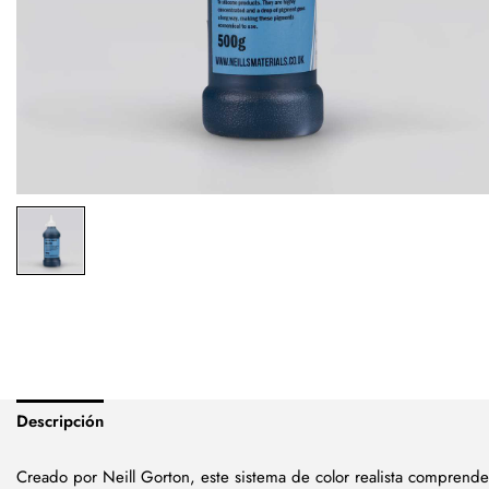
Descripción
Creado por Neill Gorton, este sistema de color realista comprende