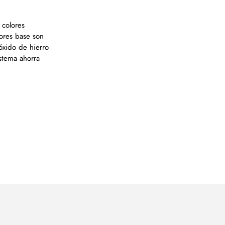
 colores
lores base son
 óxido de hierro
istema ahorra