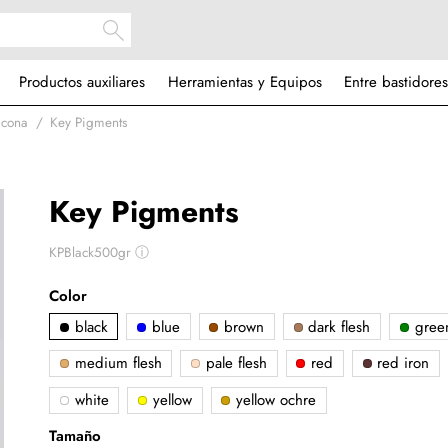
Productos auxiliares
Herramientas y Equipos
Entre bastidores
icona
Key Pigments
Key Pigments
KPBlack500gr
ⓘ
Color
black
blue
brown
dark flesh
gree
medium flesh
pale flesh
red
red iron
white
yellow
yellow ochre
Tamaño