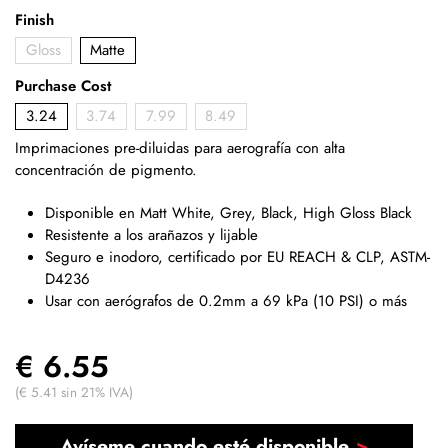
Finish
Gloss
Matte
Purchase Cost
3.24
3.74
7.99
8.49
Imprimaciones pre-diluidas para aerografía con alta
concentración de pigmento.
Disponible en Matt White, Grey, Black, High Gloss Black
Resistente a los arañazos y lijable
Seguro e inodoro, certificado por EU REACH & CLP, ASTM-
D4236
Usar con aerógrafos de 0.2mm a 69 kPa (10 PSI) o más
€ 6.55
(€ 5.41 sin 21% IVA)
Avíseme cuando esté disponible