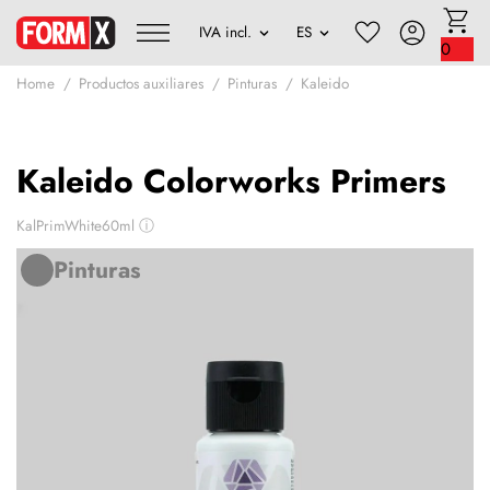
0
Home
Productos auxiliares
Pinturas
Kaleido
Kaleido Colorworks Primers
KalPrimWhite60ml
ⓘ
Pinturas