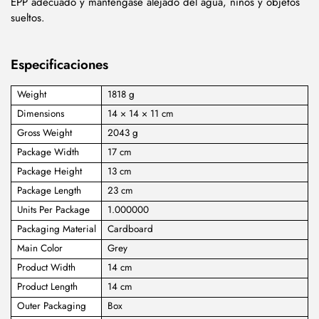
EPP adecuado y manténgase alejado del agua, niños y objetos
sueltos.
Especificaciones
Weight
1818 g
Dimensions
14 × 14 × 11 cm
Gross Weight
2043 g
Package Width
17 cm
Package Height
13 cm
Package Length
23 cm
Units Per Package
1.000000
Packaging Material
Cardboard
Main Color
Grey
Product Width
14 cm
Product Length
14 cm
Outer Packaging
Box