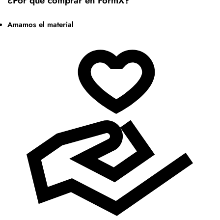
¿Por qué comprar en FormX?
Amamos el material