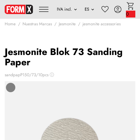
0
Home
Nuestras Marcas
Jesmonite
jesmonite accessories
Jesmonite Blok 73 Sanding
Paper
sandpapP150/73/10pcs
ⓘ