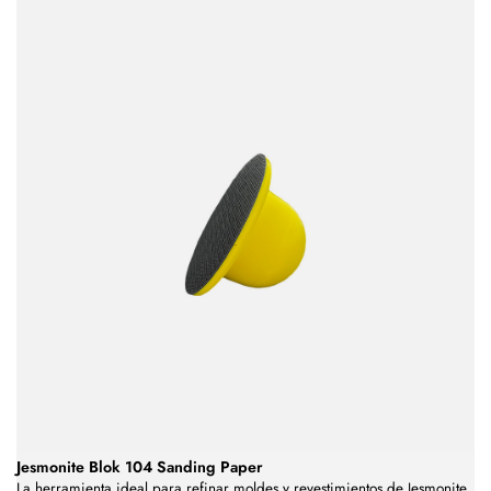
Jesmonite Blok 104 Sanding Paper
La herramienta ideal para refinar moldes y revestimientos de Jesmonite.