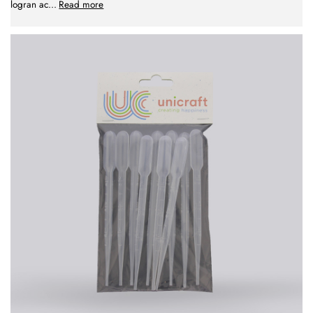
logran ac
...
Read more