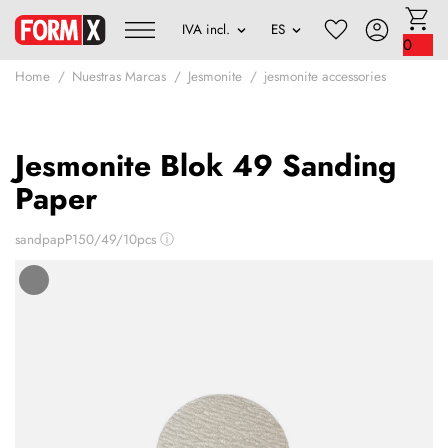
0
Home
Nuestras Marcas
Jesmonite
jesmonite accessories
Jesmonite Blok 49 Sanding
Paper
sandpapP150/49/10pcs
ⓘ