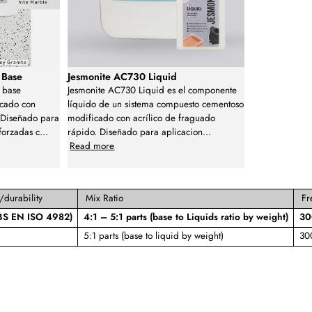
 Base
Jesmonite AC730 Liquid
 base
Jesmonite AC730 Liquid es el componente
cado con
líquido de un sistema compuesto cementoso
. Diseñado para
modificado con acrílico de fraguado
forzadas c
...
rápido. Diseñado para aplicacion
...
Read more
durability
Mix Ratio
Fr
BS EN ISO 4982)
4:1 – 5:1 parts (base to Liquids ratio by weight)
30
5:1 parts (base to liquid by weight)
300