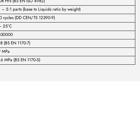
08 Hrs (BS EN ISO 4982)
 – 5:1 parts (base to Liquids ratio by weight)
0 cycles (DD CEN/TS 12390-9)
– 25°C
830000
28 (BS EN 1170-7)
9 MPa
.6 MPa (BS EN 1170-5)