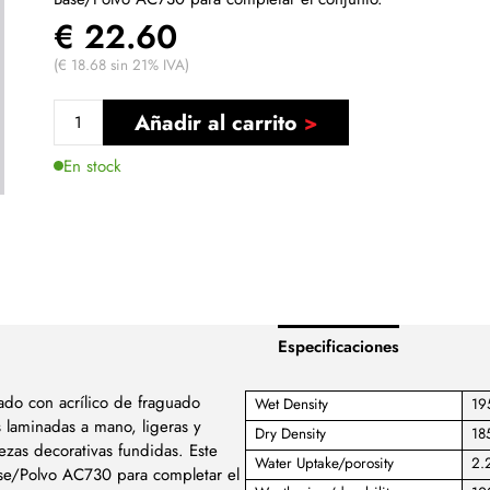
€ 22.60
(€ 18.68 sin 21% IVA)
Añadir al carrito
En stock
Especificaciones
do con acrílico de fraguado
Wet Density
19
s laminadas a mano, ligeras y
Dry Density
18
ezas decorativas fundidas. Este
Water Uptake/porosity
2.
ase/Polvo AC730 para completar el