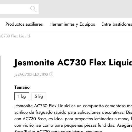
Productos auxiliares
Herramientas y Equipos
Entre bastidores
AC730 Flex Liquid
Jesmonite AC730 Flex Liqui
JESAC730FLEXL1KG
ⓘ
Tamaño
1 kg
5 kg
Jesmonite AC730 Flex Liquid es un compuesto cementoso mo
acrílico de fraguado rápido para aplicaciones decorativas. D
con AC730 Base, es ideal para proyectos laminados a mano, l
con vidrio, así como para pequeñas piezas fundidas. Asegúre
Base/Polvo AC730 para completar el conjunto.