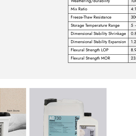
Weathering/durability
10
Mix Ratio
4:1
Freeze-Thaw Resistance
30
Storage Temperature Range
5 
Dimensional Stability Shrinkage
0.
Dimensional Stability Expansion
1.
Flexural Strength LOP
8.
Flexural Strength MOR
23