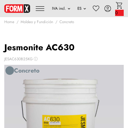
0
Home
Moldeo y Fundición
Concreto
Jesmonite AC630
JESAC630B25KG
ⓘ
Concreto