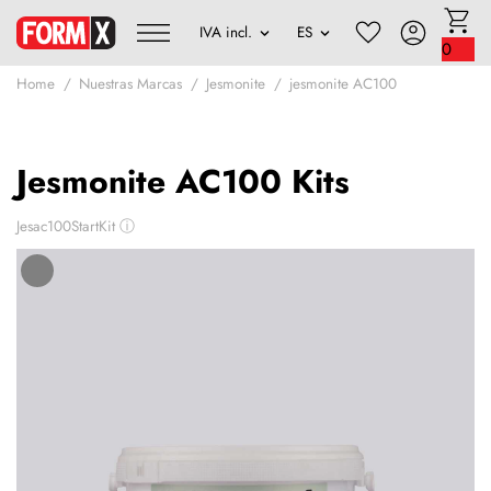
0
Home
Nuestras Marcas
Jesmonite
jesmonite AC100
Jesmonite AC100 Kits
Jesac100StartKit
ⓘ