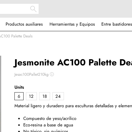
Productos auxiliares
Herramientas y Equipos
Entre bastidores
AC100 Palette Deals
Jesmonite AC100 Palette De
Jesac100Pallet210kg
ⓘ
Units
6
12
18
24
Material ligero y duradero para esculturas detalladas y elemen
Compuesto de yeso/acrílico
Eco-resina a base de agua
No tóxico, sin químicos