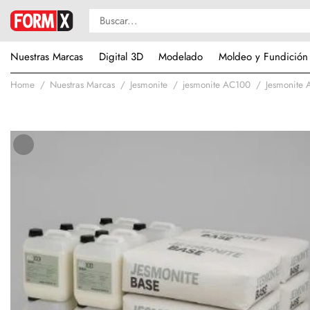
Nuestras Marcas
Digital 3D
Modelado
Moldeo y Fundición
Home
Nuestras Marcas
Jesmonite
jesmonite AC100
Jesmonite 