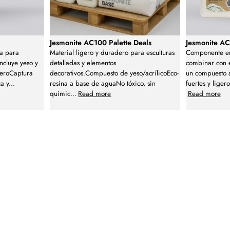
Jesmonite AC100 Palette Deals
Jesmonite A
a para
Material ligero y duradero para esculturas
Componente en
ncluye yeso y
detalladas y elementos
combinar con e
deroCaptura
decorativos.Compuesto de yeso/acrílicoEco-
un compuesto 
ca y
...
resina a base de aguaNo tóxico, sin
fuertes y lige
químic
...
Read more
Read more