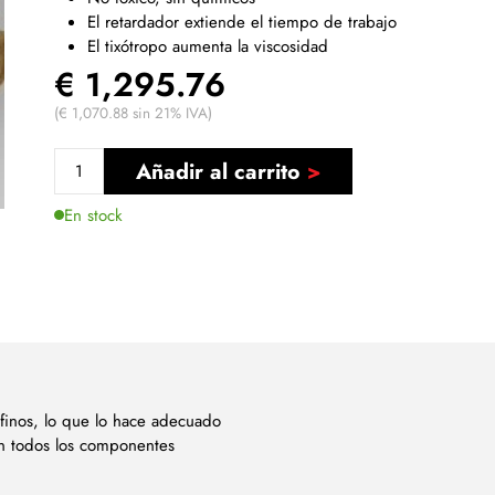
El retardador extiende el tiempo de trabajo
El tixótropo aumenta la viscosidad
€ 1,295.76
(€ 1,070.88 sin 21% IVA)
Añadir al carrito
En stock
 finos, lo que lo hace adecuado
con todos los componentes